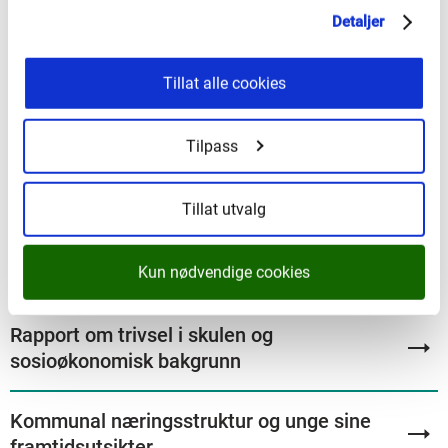
Detaljer
skule.
Ungdata 2021 – Vestlandspakka: Vidaregåande
Tillat alle cookies
skule (PowerBI)
Tilpass
Presentasjonane av vestlandspakka er utarbeidd av
Vestland fylkeskommune. NOVA er ikkje ansvarleg for
Tillat utvalg
analysar eller fortolkingar av resultata.
Kun nødvendige cookies
Rapport om trivsel i skulen og
sosioøkonomisk bakgrunn
Kommunal næringsstruktur og unge sine
framtidsutsikter