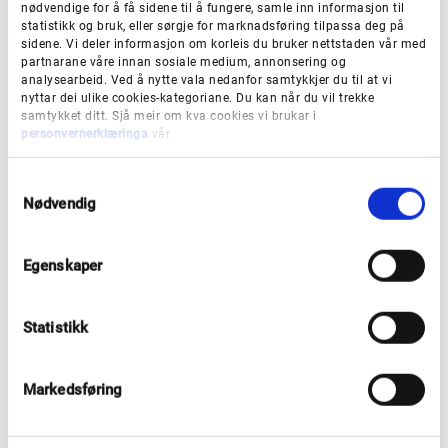
Korona 2021
nødvendige for å få sidene til å fungere, samle inn informasjon til
statistikk og bruk, eller sørgje for marknadsføring tilpassa deg på
sidene. Vi deler informasjon om korleis du bruker nettstaden vår med
I undersøkinga i 2021 var det inkludert spørsmål knytt
partnarane våre innan sosiale medium, annonsering og
til korona og korleis ungdommen har opplev
analysearbeid. Ved å nytte vala nedanfor samtykkjer du til at vi
nyttar dei ulike cookies-kategoriane. Du kan når du vil trekke
pandemien. I presentasjonen under finn de
samtykket ditt. Sjå meir om kva cookies vi brukar i
ungdommen sine svar på dei koronarelaterte
personvernerklæringa
vår.
spørsmål i undersøkinga.
S
Nødvendig
a
Ungdata 2021 i Vestland - Korona (pdf)
m
t
Egenskaper
y
Vestlandspakka 2021
k
k
Statistikk
I 2021 utarbeiddde Vestland fylkeskommune ei
e
vestlandspakke med tilleggsspørsmål, som var
v
a
obligatorisk for alle vidaregåande skuler, og anbefalt
Markedsføring
l
for ungdomskulane. I rapporten under presenterer vi
g
svara frå spørsmål i vestlandspakka i vidaregåande