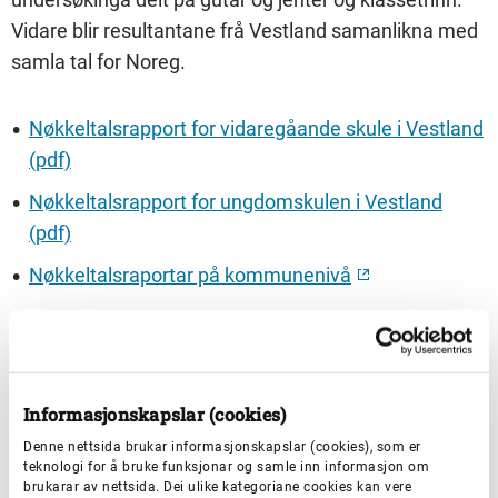
Vidare blir resultantane frå Vestland samanlikna med
samla tal for Noreg.
Nøkkeltalsrapport for vidaregåande skule i Vestland
(pdf)
Nøkkeltalsrapport for ungdomskulen i Vestland
(pdf)
Nøkkeltalsraportar på kommunenivå
Nøkkeltalrapportane for Vestland er utarbeida av
Ungdatasenteret v/ Velferdsfordkningsinstituttet
NOVA, OsloMet Storbyuniversitet, i samarbeid med
Informasjonskapslar (cookies)
KoRus Vest Bergen.
Denne nettsida brukar informasjonskapslar (cookies), som er
teknologi for å bruke funksjonar og samle inn informasjon om
brukarar av nettsida. Dei ulike kategoriane cookies kan vere