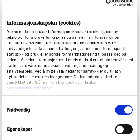
i form av stillingsressursar, lokalitetar og/eller andre
driftskostnadar. Desse må reknast om til kronebeløp i
Informasjonskapslar (cookies)
søknaden.
Denne nettsida brukar informasjonskapslar (cookies), som er
teknologi for å bruke funksjonar og samle inn informasjon om
Dette må du sende inn til
brukarar av nettsida. Dei ulike kategoriane cookies kan vere
nødvendige for å få sidene til å fungere, samle inn informasjon til
fylkeskommunen
statistikk og bruk, eller sørgje for marknadsføring tilpassa deg på
sidene. Vi deler informasjon om korleis du bruker nettstaden vår med
partnarane våre innan sosiale medium, annonsering og
analysearbeid. Ved å nytte vala nedanfor samtykkjer du til at vi
Informasjon om søkjar
nyttar dei ulike cookies-kategoriane. Du kan når du vil trekke
samtykket ditt. Sjå meir om kva cookies vi brukar i
Skildring av prosjektet
personvernerklæringa
vår.
Geografisk nedslagsfelt (når prosjektet innbyggjarar
S
i fleire kommunar?)
Nødvendig
a
Målgruppe for prosjektet
m
t
Korleis ein skal nå målgruppa
Egenskaper
y
k