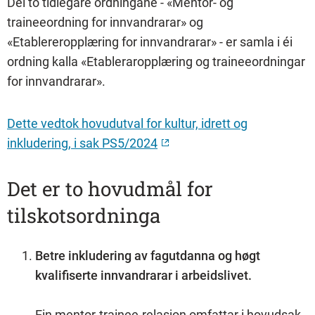
Dei to tidlegare ordningane - «Mentor- og
traineeordning for innvandrarar» og
«Etablereropplæring for innvandrarar» - er samla i éi
ordning kalla «Etableraropplæring og traineeordningar
for innvandrarar».
Dette vedtok hovudutval for kultur, idrett og
inkludering, i sak PS5/2024
Det er to hovudmål for
tilskotsordninga
Betre inkludering av fagutdanna og høgt
kvalifiserte innvandrarar i arbeidslivet.
Ein mentor-trainee-relasjon omfattar i hovudsak