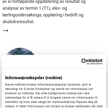
av ei fortløpande oppdatering av resultat og
analysar av termin 1 (T1), elev- og
lærlingundersøkinga, opplæring i bedrift og
skuleårsresultat.
Informasjonskapslar (cookies)
Denne nettsida brukar informasjonskapslar (cookies), som er
teknologi for å bruke funksjonar og samle inn informasjon om
Skjema - vidaregåande opplæring
brukarar av nettsida. Dei ulike kategoriane cookies kan vere
nødvendige for å få sidene til å fungere, samle inn informasjon til
statistikk og bruk, eller sørgje for marknadsføring tilpassa deg på
Her finn du ei oversikt over dei fleste skjemaa vi
sidene. Vi deler informasjon om korleis du bruker nettstaden vår med