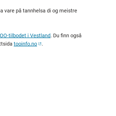
ta vare på tannhelsa di og meistre
OO-tilbodet i Vestland
. Du finn også
ttsida
tooinfo.no
.