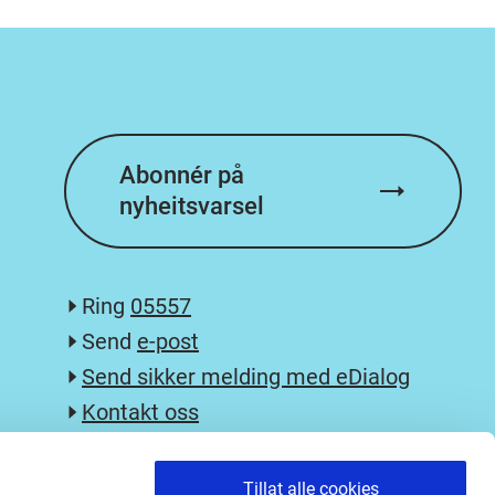
Abonnér på
nyheitsvarsel
Ring
05557
Send
e-post
Send sikker melding med eDialog
Kontakt oss
Postliste og innsyn
English
Tillat alle cookies