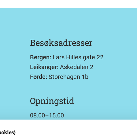
Besøksadresser
Bergen:
Lars Hilles gate 22
Leikanger:
Askedalen 2
Førde:
Storehagen 1b
Opningstid
08.00–15.00
ookies)