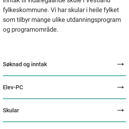
inntak til vidaregåande skule i Vestland
fylkeskommune. Vi har skular i heile fylket
som tilbyr mange ulike utdanningsprogram
og programområde.
Søknad og inntak
Elev-PC
Skular