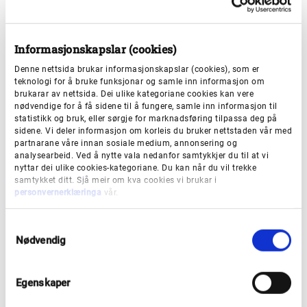
Informasjonskapslar (cookies)
Denne nettsida brukar informasjonskapslar (cookies), som er
teknologi for å bruke funksjonar og samle inn informasjon om
brukarar av nettsida. Dei ulike kategoriane cookies kan vere
nødvendige for å få sidene til å fungere, samle inn informasjon til
statistikk og bruk, eller sørgje for marknadsføring tilpassa deg på
sidene. Vi deler informasjon om korleis du bruker nettstaden vår med
partnarane våre innan sosiale medium, annonsering og
analysearbeid. Ved å nytte vala nedanfor samtykkjer du til at vi
nyttar dei ulike cookies-kategoriane. Du kan når du vil trekke
samtykket ditt. Sjå meir om kva cookies vi brukar i
personvernerklæringa
vår.
InSchool (tidlegare Visma
InSchool)
S
Nødvendig
a
m
Vestland fylkeskommune bruker InSchool som
t
sitt skuleadministrative system. Det skal
Egenskaper
y
brukast av elevar, tilsette og føresette. Les meir
k