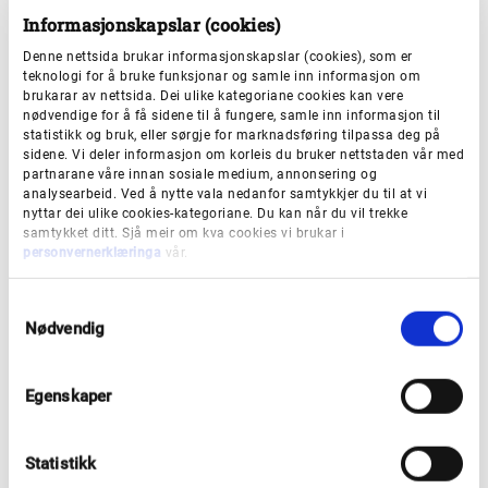
Møteplan planforum
Informasjonskapslar (cookies)
Denne nettsida brukar informasjonskapslar (cookies), som er
teknologi for å bruke funksjonar og samle inn informasjon om
brukarar av nettsida. Dei ulike kategoriane cookies kan vere
Rettleiing planforum
nødvendige for å få sidene til å fungere, samle inn informasjon til
statistikk og bruk, eller sørgje for marknadsføring tilpassa deg på
sidene. Vi deler informasjon om korleis du bruker nettstaden vår med
partnarane våre innan sosiale medium, annonsering og
analysearbeid. Ved å nytte vala nedanfor samtykkjer du til at vi
nyttar dei ulike cookies-kategoriane. Du kan når du vil trekke
samtykket ditt. Sjå meir om kva cookies vi brukar i
personvernerklæringa
vår.
Ingunn B. Skjerdal
S
seniorrådgjevar
Nødvendig
a
m
Ring
45 72 33 54
t
Egenskaper
Send e-post
y
k
k
Statistikk
e