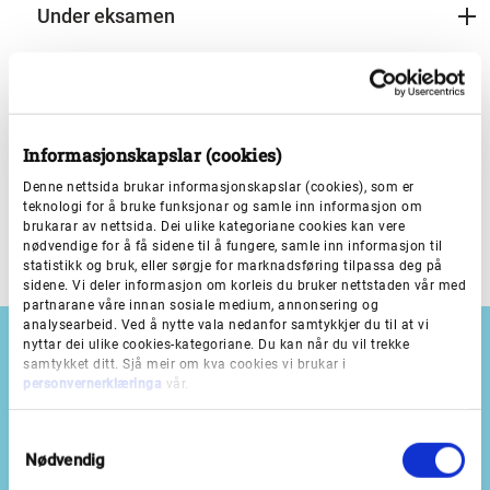
Under eksamen
Sensur
Informasjonskapslar (cookies)
Denne nettsida brukar informasjonskapslar (cookies), som er
Etter eksamen
teknologi for å bruke funksjonar og samle inn informasjon om
brukarar av nettsida. Dei ulike kategoriane cookies kan vere
nødvendige for å få sidene til å fungere, samle inn informasjon til
statistikk og bruk, eller sørgje for marknadsføring tilpassa deg på
sidene. Vi deler informasjon om korleis du bruker nettstaden vår med
partnarane våre innan sosiale medium, annonsering og
analysearbeid. Ved å nytte vala nedanfor samtykkjer du til at vi
nyttar dei ulike cookies-kategoriane. Du kan når du vil trekke
samtykket ditt. Sjå meir om kva cookies vi brukar i
personvernerklæringa
vår.
Besøksadresser
S
Nødvendig
a
Bergen:
Lars Hilles gate 22
m