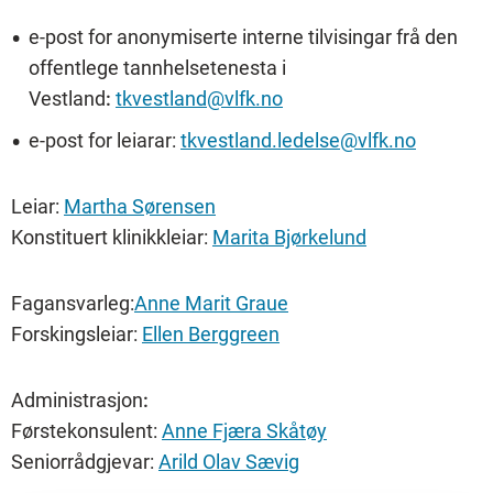
e-post for anonymiserte interne tilvisingar frå den
offentlege tannhelsetenesta i
Vestland
:
tkvestland@vlfk.no
e-post for leiarar:
tkvestland.ledelse@vlfk.no
Leiar:
Martha Sørensen
Konstituert klinikkleiar:
Marita Bjørkelund
Fagansvarleg:
Anne Marit Graue
Forskingsleiar:
Ellen Berggreen
Administrasjon
:
Førstekonsulent:
Anne Fjæra Skåtøy
Seniorrådgjevar:
Arild Olav Sævig