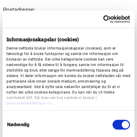
Postadresse
:
Postboks 2354 Møllendal
5867 Bergen
Informasjonskapslar (cookies)
Besøksadresse spesialistklinikk
:
Denne nettsida brukar informasjonskapslar (cookies), som er
Årstadveien 19, (Odontologen, 1. et.), nordre inngang,
teknologi for å bruke funksjonar og samle inn informasjon om
brukarar av nettsida. Dei ulike kategoriane cookies kan vere
spesialisttannklinikken
nødvendige for å få sidene til å fungere, samle inn informasjon til
statistikk og bruk, eller sørgje for marknadsføring tilpassa deg på
sidene. Vi deler informasjon om korleis du bruker nettstaden vår med
Besøksadresse leiing og administrasjon
:
partnarane våre innan sosiale medium, annonsering og
analysearbeid. Ved å nytte vala nedanfor samtykkjer du til at vi
Årstadveien 21 (Overlege Danielssens hus, 3. et.)
nyttar dei ulike cookies-kategoriane. Du kan når du vil trekke
samtykket ditt. Sjå meir om kva cookies vi brukar i
personvernerklæringa
vår.
Besøksadresse forsking
:
Ulriksdal 8C
S
Nødvendig
a
m
Årsmeldingar