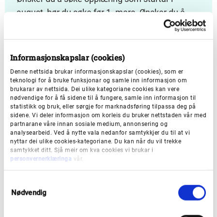
august, bør du søke før 1. mars. Ønsker du å
søke opplæring som startar i januar, bør du søke
før 1. oktober.
Informasjonskapslar (cookies)
Denne nettsida brukar informasjonskapslar (cookies), som er
Vigo.no
teknologi for å bruke funksjonar og samle inn informasjon om
brukarar av nettsida. Dei ulike kategoriane cookies kan vere
nødvendige for å få sidene til å fungere, samle inn informasjon til
statistikk og bruk, eller sørgje for marknadsføring tilpassa deg på
sidene. Vi deler informasjon om korleis du bruker nettstaden vår med
partnarane våre innan sosiale medium, annonsering og
analysearbeid. Ved å nytte vala nedanfor samtykkjer du til at vi
nyttar dei ulike cookies-kategoriane. Du kan når du vil trekke
samtykket ditt. Sjå meir om kva cookies vi brukar i
personvernerklæringa
vår.
S
Har du spørsmål?
Nødvendig
a
m
Rettleiingstenesta kan hjelpe deg.
t