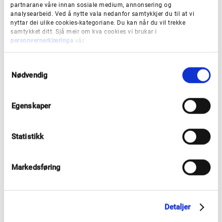
partnarane våre innan sosiale medium, annonsering og
analysearbeid. Ved å nytte vala nedanfor samtykkjer du til at vi
nyttar dei ulike cookies-kategoriane. Du kan når du vil trekke
samtykket ditt. Sjå meir om kva cookies vi brukar i
Nominer nokon til frivilligprisen
personvernerklæringa
vår.
S
Du nominerer på digitalt skjema før fristen 1.
Nødvendig
a
september.
m
t
Egenskaper
y
k
Gå til
k
nominasjonsskjema
Statistikk
e
v
a
Markedsføring
l
g
Detaljer