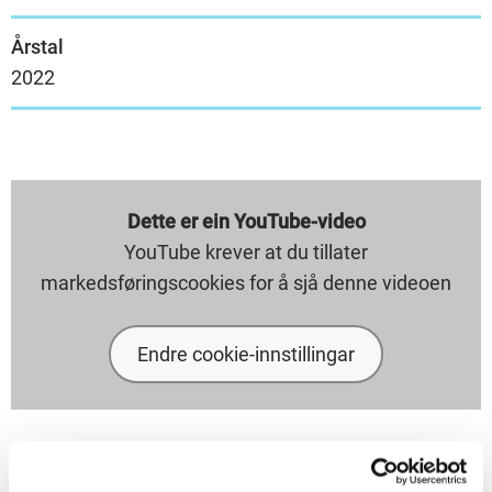
Årstal
2022
Dette er ein YouTube-video
YouTube krever at du tillater
markedsføringscookies for å sjå denne videoen
Endre cookie-innstillingar