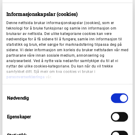
I staden for å sjå opp i eit himmeltablå, ser vi her opp i
bilde av den unnselege, men viktige verda vi har under
Informasjonskapslar (cookies)
bakken. Perspektivet er framleis som om vi ser det frå
Denne nettsida brukar informasjonskapslar (cookies), som er
undersida, og formspråket har mykje det same preget
teknologi for å bruke funksjonar og samle inn informasjon om
brukarar av nettsida. Dei ulike kategoriane cookies kan vere
som takmåleri gjerne har.
nødvendige for å få sidene til å fungere, samle inn informasjon til
statistikk og bruk, eller sørgje for marknadsføring tilpassa deg på
sidene. Vi deler informasjon om korleis du bruker nettstaden vår med
Men det himmelske og storslåtte er bytta ut med
partnarane våre innan sosiale medium, annonsering og
analysearbeid. Ved å nytte vala nedanfor samtykkjer du til at vi
sopp, røter og meitemakk, organismar som trass i at
nyttar dei ulike cookies-kategoriane. Du kan når du vil trekke
dei er smålåtne og lite synlege, har fundamental
samtykket ditt. Sjå meir om kva cookies vi brukar i
personvernerklæringa
vår.
verdi.
S
Vestland fylkeskommune eig kunstverka.
Nødvendig
a
m
t
Egenskaper
y
k
k