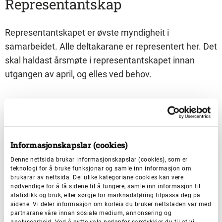
Representantskap
Representantskapet er øvste myndigheit i
samarbeidet. Alle deltakarane er representert her. Det
skal haldast årsmøte i representantskapet innan
utgangen av april, og elles ved behov.
Styret
Styret for samarbeidet er valt av representantskapet.
Informasjonskapslar (cookies)
Desse vart valde for 2 år våren 2025:
Denne nettsida brukar informasjonskapslar (cookies), som er
teknologi for å bruke funksjonar og samle inn informasjon om
Styremedlemmar
:
brukarar av nettsida. Dei ulike kategoriane cookies kan vere
nødvendige for å få sidene til å fungere, samle inn informasjon til
statistikk og bruk, eller sørgje for marknadsføring tilpassa deg på
sidene. Vi deler informasjon om korleis du bruker nettstaden vår med
Kjetil Felde, Vestland fylkeskommune (styreleiar)
partnarane våre innan sosiale medium, annonsering og
analysearbeid. Ved å nytte vala nedanfor samtykkjer du til at vi