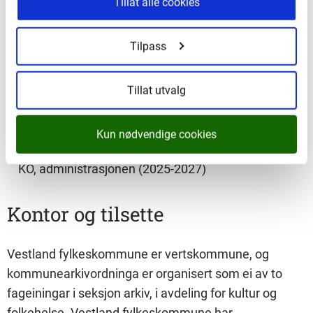
Tillat alle cookies
Valnemnda for Kommunearkivordninga i Vestland
Tilpass
består av:
Tillat utvalg
Jeroen van Gangelen, Fjaler kommune (2025-2027)
Marit Kvalen, Luster kommune (2024-2026)
Kun nødvendige cookies
Espen Sæterbø, Kommunearkivordninga i Vestland
KO, administrasjonen (2025-2027)
Kontor og tilsette
Vestland fylkeskommune er vertskommune, og
kommunearkivordninga er organisert som ei av to
fageiningar i seksjon arkiv, i avdeling for kultur og
folkehelse. Vestland fylkeskommune har