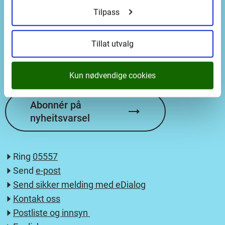
Postadresse
Tilpass
Vestland fylkeskommune
Askedalen 2
Tillat utvalg
6863 Leikanger
Kun nødvendige cookies
Abonnér på
nyheitsvarsel
Ring
05557
Send
e-post
Send sikker melding med eDialog
Kontakt oss
Postliste og innsyn