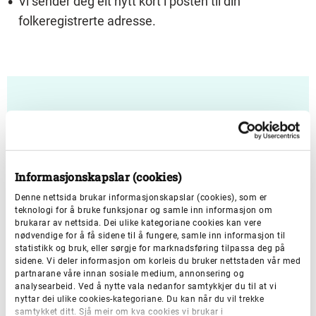
Vi sender deg eit nytt kort i posten til din
folkeregistrerte adresse.
Bestill nytt TT-kort
Du kan sende e-post eller ringe 55 23 93 63
Informasjonskapslar (cookies)
kvardagar mellom kl. 09.00 og kl. 11.00.
Denne nettsida brukar informasjonskapslar (cookies), som er
teknologi for å bruke funksjonar og samle inn informasjon om
brukarar av nettsida. Dei ulike kategoriane cookies kan vere
nødvendige for å få sidene til å fungere, samle inn informasjon til
Send e-post
statistikk og bruk, eller sørgje for marknadsføring tilpassa deg på
sidene. Vi deler informasjon om korleis du bruker nettstaden vår med
partnarane våre innan sosiale medium, annonsering og
analysearbeid. Ved å nytte vala nedanfor samtykkjer du til at vi
nyttar dei ulike cookies-kategoriane. Du kan når du vil trekke
samtykket ditt. Sjå meir om kva cookies vi brukar i