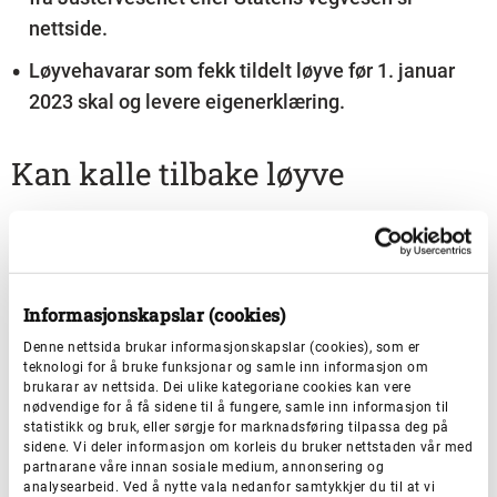
nettside.
Løyvehavarar som fekk tildelt løyve før 1. januar
2023 skal og levere eigenerklæring.
Kan kalle tilbake løyve
Løyvestyresmakta kan kalle tilbake løyve når
løyvehavaren ikkje fyller dei krava som er sette i
forskrifter og vilkår, eller ikkje rettar seg etter
Informasjonskapslar (cookies)
forskrifter og vilkår som gjeld for å drive verksemda, jf.
Denne nettsida brukar informasjonskapslar (cookies), som er
yrkestransportlova § 29 første ledd.
teknologi for å bruke funksjonar og samle inn informasjon om
brukarar av nettsida. Dei ulike kategoriane cookies kan vere
nødvendige for å få sidene til å fungere, samle inn informasjon til
statistikk og bruk, eller sørgje for marknadsføring tilpassa deg på
sidene. Vi deler informasjon om korleis du bruker nettstaden vår med
partnarane våre innan sosiale medium, annonsering og
analysearbeid. Ved å nytte vala nedanfor samtykkjer du til at vi