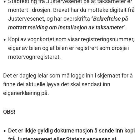
Stadfesting frå Justervesenet på at taksameter er
montert i drosjen. Brevet har du motteke digitalt frå
Justervesenet, og har overskrifta
"Bekreftelse på
mottatt melding om installasjon av taksameter"
.
Kopi av vognkortet som visar registreringsnummer,
eigar av bilen og at bilen er registrert som drosje i
motorvognregisteret.
Det er dagleg leiar som må logge inn i skjemaet for å
finne dei aktuelle løyva det skal sendast inn
eigenerklæring på.
OBS!
Det er ikkje gyldig dokumentasjon å sende inn kopi
frå Justervesenet eller Statens vegvesen si