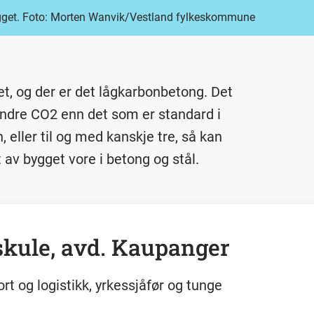
bygget. Foto: Morten Wanvik/Vestland fylkeskommune
et, og der er det lågkarbonbetong. Det
ndre CO2 enn det som er standard i
, eller til og med kanskje tre, så kan
 av bygget vore i betong og stål.
skule, avd. Kaupanger
rt og logistikk, yrkessjåfør og tunge