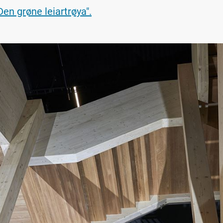
en grøne leiartrøya".