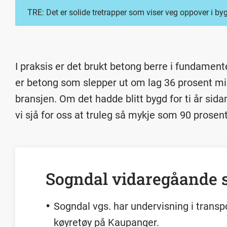
TRE: Det er solide tretrapper som viser veg oppover i 
I praksis er det brukt betong berre i fundament
er betong som slepper ut om lag 36 prosent mi
bransjen. Om det hadde blitt bygd for ti år sidan
vi sjå for oss at truleg så mykje som 90 prosent
Sogndal vidaregåande 
Sogndal vgs. har undervisning i transpo
køyretøy på Kaupanger.