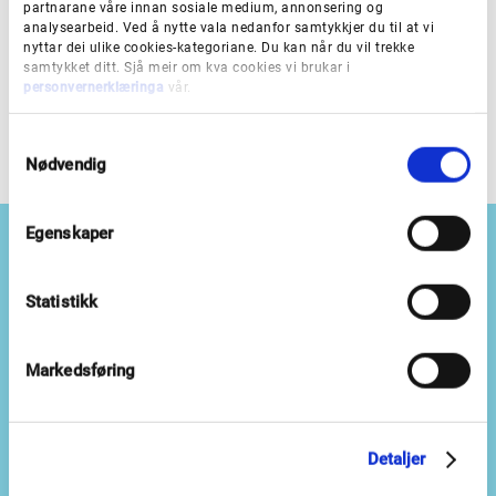
partnarane våre innan sosiale medium, annonsering og
Ring
51207118
analysearbeid. Ved å nytte vala nedanfor samtykkjer du til at vi
nyttar dei ulike cookies-kategoriane. Du kan når du vil trekke
Send e-post
samtykket ditt. Sjå meir om kva cookies vi brukar i
personvernerklæringa
vår.
S
Nødvendig
a
m
t
Egenskaper
y
k
k
Statistikk
e
Besøksadresser
v
a
Markedsføring
Bergen:
Lars Hilles gate 22
l
Leikanger:
Askedalen 2
g
Førde:
Storehagen 1b
Detaljer