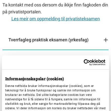
Ta kontakt med oss dersom du ikkje finn fagkoden din
på privatistportalen.
Les meir om oppmelding til privatisteksamen
Tverrfagleg praktisk eksamen (yrkesfag)
Praktisk eksamen (studieførebuande)
Informasjonskapslar (cookies)
Denne nettsida brukar informasjonskapslar (cookies), som er
teknologi for å bruke funksjonar og samle inn informasjon om
brukarar av nettsida. Dei ulike kategoriane cookies kan vere
nødvendige for å få sidene til å fungere, samle inn informasjon til
Har du spørsmål om eksamen?
statistikk og bruk, eller sørgje for marknadsføring tilpassa deg på
sidene. Vi deler informasjon om korleis du bruker nettstaden vår med
Telefontid: 12.00-14.00