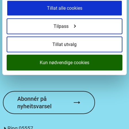
Opningstid
Tillat alle cookies
08.00–15.00
Tilpass
Postadresse
Tillat utvalg
Vestland fylkeskommune
Askedalen 2
Kun nødvendige cookies
6863 Leikanger
Abonnér på
nyheitsvarsel
Ring
05557