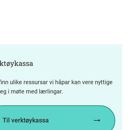
ktøykassa
finn ulike ressursar vi håpar kan vere nyttige
deg i møte med lærlingar.
Til verktøykassa