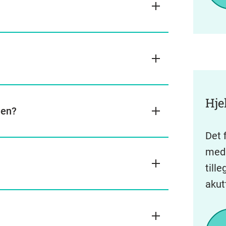
Hje
nen?
Det 
med 
till
akut