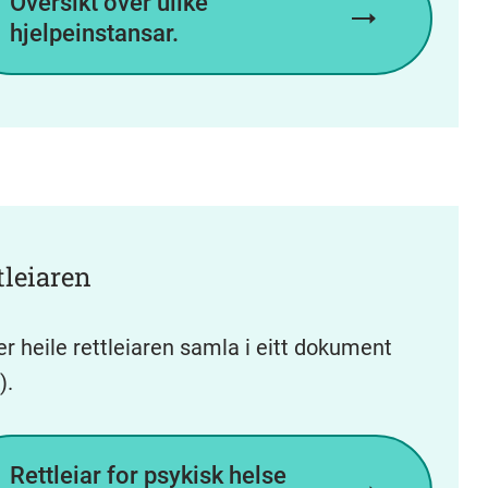
Oversikt over ulike
hjelpeinstansar.
tleiaren
er heile rettleiaren samla i eitt dokument
).
Rettleiar for psykisk helse