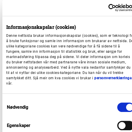
kompetansearbeidet bidreg til å oppnå måla i
Utviklingsplan for Vestland. Planen skal vere ein
strategisk reiskap for å møte framtidige utfordringar
og moglegheiter i regionen. Vi skal sikre samordning
Informasjonskapslar (cookies)
og samarbeid i gjennomføring av statleg,
Denne nettsida brukar informasjonskapslar (cookies), som er teknologi f
fylkeskommunal og kommunal politikk på området i
å bruke funksjonar og samle inn informasjon om brukarar av nettsida. D
ulike kategoriane cookies kan vere nødvendige for å få sidene til å
Vestland, og bidra til å mobilisere heile næringslivet til
fungere, samle inn informasjon til statistikk og bruk, eller sørgje for
marknadsføring tilpassa deg på sidene. Vi deler informasjon om korleis
brei innsats for å nå felles mål.
du bruker nettstaden vår med partnarane våre innan sosiale medium,
annonsering og analysearbeid. Ved å nytte vala nedanfor samtykkjer du
til at vi nyttar dei ulike cookies-kategoriane. Du kan når du vil trekke
Her er vi i prosessen
samtykket ditt. Sjå meir om kva cookies vi brukar i
personvernerklæringa
vår.
Planprogram avklarar rammene for planarbeidet og
S
vart fastsett av fylkesutvalet i Vestland i november
Nødvendig
a
2025. I planprogrammet vart det fastlagt føremål og
m
overordna rammer for arbeidet, behov for kunnskap,
t
Egenskaper
organisering, framdrift, medverknad og kva alternativ
y