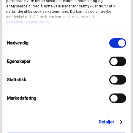
partnarane våre innan sosiale medium, annonsering og
analysearbeid. Ved å nytte vala nedanfor samtykkjer du til at vi
nyttar dei ulike cookies-kategoriane. Du kan når du vil trekke
samtykket ditt. Sjå meir om kva cookies vi brukar i
personvernerklæringa
vår.
S
Nødvendig
a
m
t
Egenskaper
y
Fugleperspektiv, Med vind og
k
Forbindelser
k
Statistikk
e
v
a
Markedsføring
l
g
Detaljer