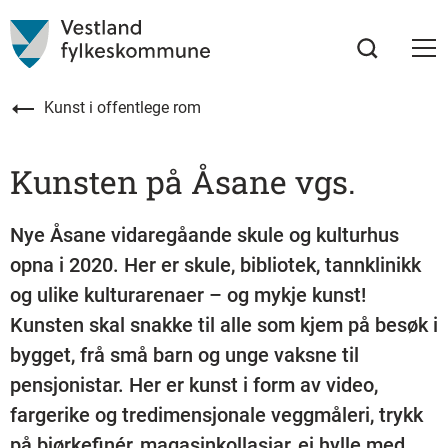
Kunst i offentlege rom
Kunsten på Åsane vgs.
Nye Åsane vidaregåande skule og kulturhus
opna i 2020. Her er skule, bibliotek, tannklinikk
og ulike kulturarenaer – og mykje kunst!
Kunsten skal snakke til alle som kjem på besøk i
bygget, frå små barn og unge vaksne til
pensjonistar. Her er kunst i form av video,
fargerike og tredimensjonale veggmåleri, trykk
på bjørkefinér, magasinkollasjar, ei hylle med