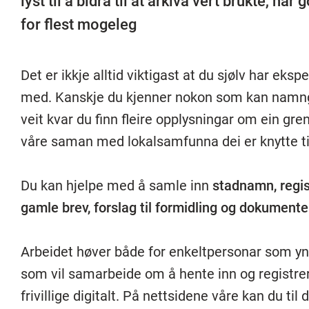
lyst til å bidra til at arkiva vert brukte, ha
for flest mogeleg
Det er ikkje alltid viktigast at du sjølv har ek
med. Kanskje du kjenner nokon som kan namngi 
veit kvar du finn fleire opplysningar om ein gre
våre saman med lokalsamfunna dei er knytte til,
Du kan hjelpe med å samle inn
stadnamn, regist
gamle brev, forslag til formidling og dokumente
Arbeidet høver både for enkeltpersonar som yns
som vil samarbeide om å hente inn og registrer
frivillige digitalt. På nettsidene våre kan du ti