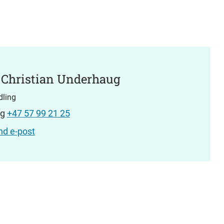
 Christian Underhaug
dling
ng
+47 57 99 21 25
nd e-post