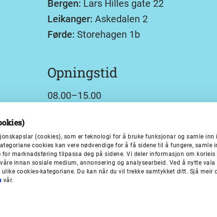
Bergen:
Lars Hilles gate 22
Leikanger:
Askedalen 2
Førde:
Storehagen 1b
Opningstid
08.00–15.00
ookies)
Postadresse
jonskapslar (cookies), som er teknologi for å bruke funksjonar og samle in
 kategoriane cookies kan vere nødvendige for å få sidene til å fungere, samle 
rgje for marknadsføring tilpassa deg på sidene. Vi deler informasjon om korleis
Vestland fylkeskommune
våre innan sosiale medium, annonsering og analysearbeid. Ved å nytte vala
Askedalen 2
ei ulike cookies-kategoriane. Du kan når du vil trekke samtykket ditt. Sjå mei
a
vår.
6863 Leikanger