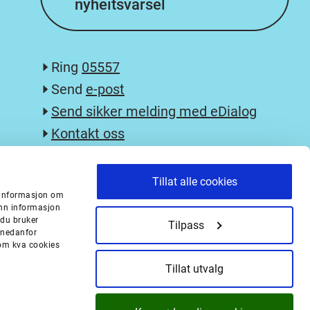
nyheitsvarsel
Ring
05557
Send
e-post
Send sikker melding med eDialog
Kontakt oss
Postliste og innsyn
English
Tillat alle cookies
n informasjon om
Tilgjengelegheitserklæring
inn informasjon
Personvern og cookies
 du bruker
Tilpass
 nedanfor
Sikkerheit/security policy report
r om kva cookies
Tillat utvalg