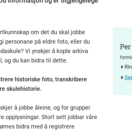
r god informasjon og er tilgjengelege
spertkunnskap om det du skal jobbe
personane på eldre foto, eller du
Per
ndaskule? Vi ynskjer å kople arkiva
formi
 og du kan bidra til dette.
Ri
Se
rere historiske foto, transkribere
re skulehistorie.
kjer å jobbe åleine, og for grupper
e opplysningar. Stort sett jobbar våre
l dømes bidra med å registrere