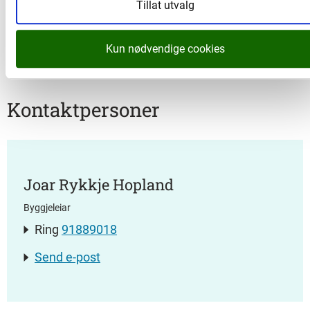
Tillat utvalg
Nordhordlandspakken), og etablering av
samanhengande gang- og sykkelanlegg lang
fylkesveg 5308 til Sagstad skule (finansiert av
Kun nødvendige cookies
Miljøløftet).
Kontaktpersoner
Joar Rykkje Hopland
Byggjeleiar
Ring
91889018
Send e-post