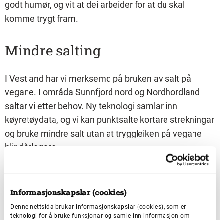
godt humør, og vit at dei arbeider for at du skal
komme trygt fram.
Mindre salting
I Vestland har vi merksemd på bruken av salt på
vegane. I områda Sunnfjord nord og Nordhordland
saltar vi etter behov. Ny teknologi samlar inn
køyretøydata, og vi kan punktsalte kortare strekningar
og bruke mindre salt utan at tryggleiken på vegane
blir dårlegare.
Vi jobbar og så godt som mogleg med vegane i
førekant, slik at vi ikkje må bruke mykje salt på tjukk is
Informasjonskapslar (cookies)
som allereie har lagt seg. Behovsprøvd salting vil bli
Denne nettsida brukar informasjonskapslar (cookies), som er
teknologi for å bruke funksjonar og samle inn informasjon om
innført i heile fylket etterkvart.