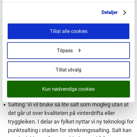
i vegkryss og overgangar og skapar farlege
Detaljer
situasjonar, eller hindrar ferdsel for mjuke
trafikantar.
Tillat alle cookies
Strøing og salting
Tilpass
Strøing: Sand skapar den beste friksjonen på snø-
eller isdekke. Men sand blir fort køyrd vekk frå
Tillat utvalg
vegbana. I nokre høve med stabilt og kaldt vinterv
êr
brukar vi sand som er tilsett varmt vatn og som frys
Kun nødvendige cookies
fast til vegen.
Salting: Vi vil bruke så lite salt som mogleg utan at
det går ut over kvaliteten på vinterdrifta eller
tryggleiken. I delar av fylket nyttar vi ny teknologi for
punktsalting i staden for strekningssalting. Salt kan