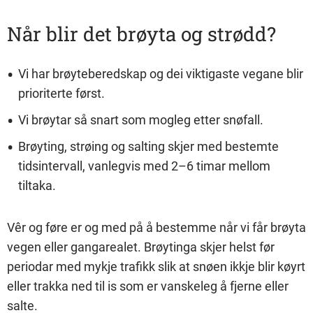
Når blir det brøyta og strødd?
Vi har brøyteberedskap og dei viktigaste vegane blir
prioriterte først.
Vi brøytar så snart som mogleg etter snøfall.
Brøyting, strøing og salting skjer med bestemte
tidsintervall, vanlegvis med 2–6 timar mellom
tiltaka.
V
êr
og føre er og med på å bestemme når vi får brøyta
vegen eller gangarealet. Brøytinga skjer helst før
periodar med mykje trafikk slik at snøen ikkje blir køyrt
eller trakka ned til is som er vanskeleg å fjerne eller
salte.