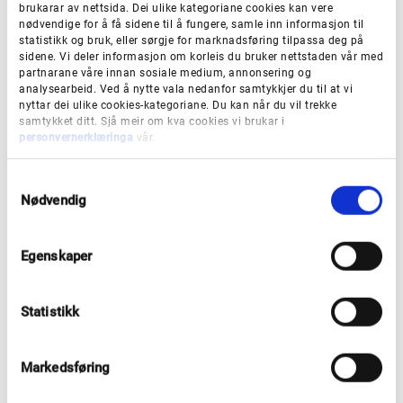
brukarar av nettsida. Dei ulike kategoriane cookies kan vere
nødvendige for å få sidene til å fungere, samle inn informasjon til
statistikk og bruk, eller sørgje for marknadsføring tilpassa deg på
Kva gjer vi om vinteren?
sidene. Vi deler informasjon om korleis du bruker nettstaden vår med
partnarane våre innan sosiale medium, annonsering og
analysearbeid. Ved å nytte vala nedanfor samtykkjer du til at vi
Snøbrøyting og rydding
nyttar dei ulike cookies-kategoriane. Du kan når du vil trekke
samtykket ditt. Sjå meir om kva cookies vi brukar i
personvernerklæringa
vår.
Vi brøytar, fresar og høvlar ulike areal frie for snø og
is: køyrebanene på fylkesvegen og møteplassar,
S
busslommer, rasteplassar, snuplassar,
Nødvendig
a
m
parkeringsplassar, gang- og sykkelfelt, fortau m.m.
t
Egenskaper
Snøbrøyting vert vanlegvis utført med plog montert
y
k
på ein lastebil. Traktor, høvel eller hjullastar kan
k
også brukast som bæremaskin.
Statistikk
e
v
Mest mogleg effekt av plogen får vi ved
a
brøytehastigheit under 40 km/t.
Markedsføring
l
g
Vi passar på at haugar med snø ikkje hindrar sikt inn