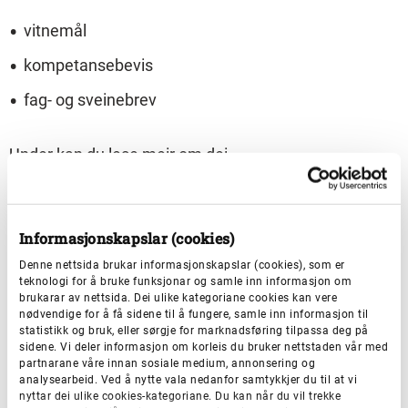
vitnemål
kompetansebevis
fag- og sveinebrev
Under kan du lese meir om dei.
Vitnemål
Informasjonskapslar (cookies)
Denne nettsida brukar informasjonskapslar (cookies), som er
teknologi for å bruke funksjonar og samle inn informasjon om
brukarar av nettsida. Dei ulike kategoriane cookies kan vere
Kompetansebevis
nødvendige for å få sidene til å fungere, samle inn informasjon til
statistikk og bruk, eller sørgje for marknadsføring tilpassa deg på
sidene. Vi deler informasjon om korleis du bruker nettstaden vår med
Fag-/sveinebrev- eller kompetansebrev-
partnarane våre innan sosiale medium, annonsering og
analysearbeid. Ved å nytte vala nedanfor samtykkjer du til at vi
diplom
nyttar dei ulike cookies-kategoriane. Du kan når du vil trekke