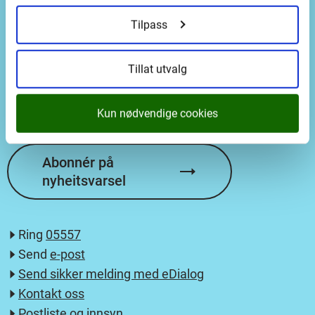
Postadresse
Tilpass
Vestland fylkeskommune
Askedalen 2
Tillat utvalg
6863 Leikanger
Kun nødvendige cookies
Abonnér på
nyheitsvarsel
Ring
05557
Send
e-post
Send sikker melding med eDialog
Kontakt oss
Postliste og innsyn