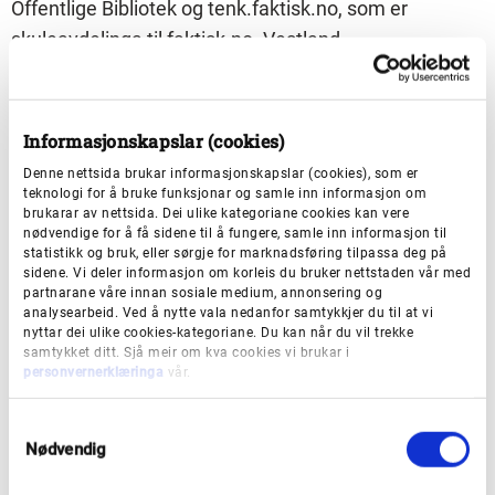
Offentlige Bibliotek og tenk.faktisk.no, som er
skuleavdelinga til faktisk.no. Vestland
fylkeskommune har laga sin eigen versjon, som skal
turnere rundt i folkebibliotek i fylket.
Informasjonskapslar (cookies)
Elevar på vidaregåande skular og 10. klassingar vert
Denne nettsida brukar informasjonskapslar (cookies), som er
teknologi for å bruke funksjonar og samle inn informasjon om
inviterte for å lære korleis informasjonslandskapet
brukarar av nettsida. Dei ulike kategoriane cookies kan vere
verkar gjennom algoritmar, appar, influenserar,
nødvendige for å få sidene til å fungere, samle inn informasjon til
statistikk og bruk, eller sørgje for marknadsføring tilpassa deg på
kunstig intelligens og ikkje minst politiske aktørar med
sidene. Vi deler informasjon om korleis du bruker nettstaden vår med
ein eigen agenda.
partnarane våre innan sosiale medium, annonsering og
analysearbeid. Ved å nytte vala nedanfor samtykkjer du til at vi
nyttar dei ulike cookies-kategoriane. Du kan når du vil trekke
Ønskjer fleire fylke skal ta i
samtykket ditt. Sjå meir om kva cookies vi brukar i
personvernerklæringa
vår.
bruk
S
Nødvendig
a
Utstillinga kan takast i bruk ved alle folkebibliotek i
m