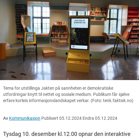
Tema for utstillinga Jakten på sannheten er demokratiske
utfordringar knytt til nettet og sosiale medium. Publikum får sjølve
erfare korleis informasjonslandskapet verkar. (Foto: tenk.faktisk.no)
Av
Kommunikasjon
Publisert
05.12.2024
Endra
05.12.2024
Tysdag 10. desember kl.12.00 opnar den interaktive