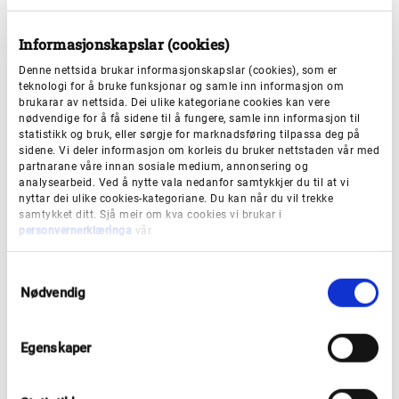
Rammevilkåra stiller stadig sterkare krav til
samordning og effektiv drift. Vi legg til grunn at
Informasjonskapslar (cookies)
opptaket av operatør i Sunnfjord skal føre til det
Denne nettsida brukar informasjonskapslar (cookies), som er
tilbodet som er best for Sunnfjordregionen, og som
teknologi for å bruke funksjonar og samle inn informasjon om
brukarar av nettsida. Dei ulike kategoriane cookies kan vere
samla sett gir eit best mogleg og effektivt
nødvendige for å få sidene til å fungere, samle inn informasjon til
næringshagetilbod i Vestland og nyttar dei avgrensa
statistikk og bruk, eller sørgje for marknadsføring tilpassa deg på
sidene. Vi deler informasjon om korleis du bruker nettstaden vår med
ressursane på ein best mogleg måte.
partnarane våre innan sosiale medium, annonsering og
analysearbeid. Ved å nytte vala nedanfor samtykkjer du til at vi
nyttar dei ulike cookies-kategoriane. Du kan når du vil trekke
samtykket ditt. Sjå meir om kva cookies vi brukar i
personvernerklæringa
vår.
Korleis blir søknadane vurdert?
S
Nødvendig
a
Framdrift
m
t
Egenskaper
y
k
k