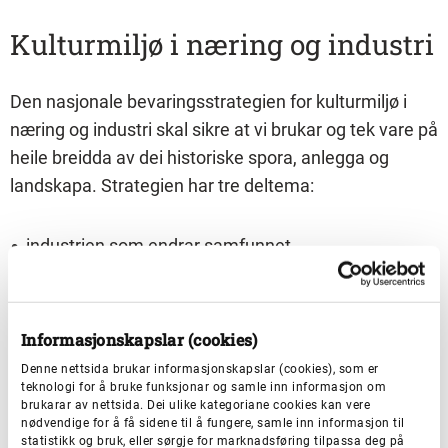
Kulturmiljø i næring og industri
Den nasjonale bevaringsstrategien for kulturmiljø i
næring og industri skal sikre at vi brukar og tek vare på
heile breidda av dei historiske spora, anlegga og
landskapa. Strategien har tre deltema:
industrien som endrar samfunnet
dei mangfaldige næringane våre
logistikken i næring og industri
Informasjonskapslar (cookies)
Denne nettsida brukar informasjonskapslar (cookies), som er
Tilskot og samfinansiering av
teknologi for å bruke funksjonar og samle inn informasjon om
brukarar av nettsida. Dei ulike kategoriane cookies kan vere
verdiskapingsprosjekt
nødvendige for å få sidene til å fungere, samle inn informasjon til
statistikk og bruk, eller sørgje for marknadsføring tilpassa deg på