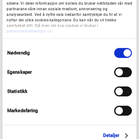
sidene. Vi deler informasjon om korleis du bruker nettstaden vår med
partnarane våre innan sosiale medium, annonsering og
Riksantikvaren har ei eiga ordning for verdiskaping på
analysearbeid. Ved å nytte vala nedanfor samtykkjer du til at vi
kulturminneområdet, med særleg prioritering av
nyttar dei ulike cookies-kategoriane. Du kan når du vil trekke
samtykket ditt. Sjå meir om kva cookies vi brukar i
prosjekt som treff satsingsområde innafor
personvernerklæringa
vår.
bevaringsstrategiane. Dei nasjonale
tilskota til
verdiskaping på kulturmiljøområdet
skal som
S
Nødvendig
a
hovudregel ikkje overstige 50 prosent av
m
prosjektkostnadene.
t
Egenskaper
y
k
Les meir om tilskotsordninga på nettsida til
k
Riksantikvaren.
Statistikk
e
v
Regionalt kulturfond Vestland
a
Markedsføring
l
g
Dette er ei tilskotsordning som skal stimulere til auka
aktivitet og deltaking i kulturlivet. Målet er å bidra til
Detaljer