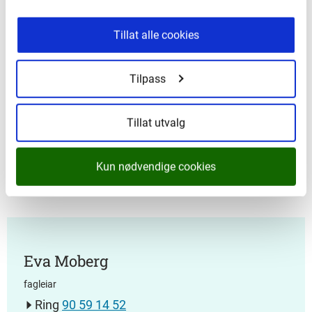
gode lokalsamfunn og eit ope, inkluderande og
mangfaldig kulturliv i heile Vestland. Tilskot frå
Tillat alle cookies
regionalt kulturfond Vestland kan nyttast til
medfinansiering av verdiskapingsprosjekt for inntil 50
Tilpass
prosent av prosjektkostnadene. Søknadsfristen er 15.
april.
Tillat utvalg
Les meir om Regionalt kulturfond Vestland og korleis
du kan søke her.
Kun nødvendige cookies
Eva Moberg
fagleiar
Ring
90 59 14 52