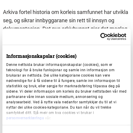
Arkiva fortel historia om korleis samfunnet har utvikla
seg, og sikrar innbyggarane sin rett til innsyn og
dokumentasjon. Det nye arkivbygget gjer det mogleg
å ta imot, bevare og gjere tilgjengeleg eit breitt
spekter av arkiv frå heile regionen – kommunale,
fylkeskommunale og private arkiv, i tillegg til ei stor
Informasjonskapslar (cookies)
fotosamling.
Denne nettsida brukar informasjonskapslar (cookies), som er
teknologi for å bruke funksjonar og samle inn informasjon om
brukarar av nettsida. Dei ulike kategoriane cookies kan vere
Under omvisinga får du:
nødvendige for å få sidene til å fungere, samle inn informasjon til
statistikk og bruk, eller sørgje for marknadsføring tilpassa deg på
sidene. Vi deler informasjon om korleis du bruker nettstaden vår med
Sjå det nye bygget og høyre om korleis det er
partnarane våre innan sosiale medium, annonsering og
analysearbeid. Ved å nytte vala nedanfor samtykkjer du til at vi
innreidd for langtidsbevaring av arkiv
nyttar dei ulike cookies-kategoriane. Du kan når du vil trekke
samtykket ditt. Sjå meir om kva cookies vi brukar i
Lære om kvifor bevaring av eldre arkiv er viktig – for
personvernerklæringa
vår.
enkeltmenneske, kommunar og samfunnet
S