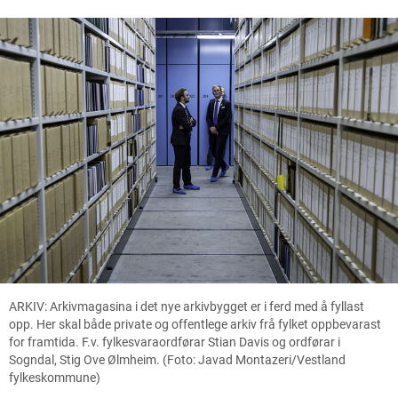
ARKIV: Arkivmagasina i det nye arkivbygget er i ferd med å fyllast
opp. Her skal både private og offentlege arkiv frå fylket oppbevarast
for framtida. F.v. fylkesvaraordførar Stian Davis og ordførar i
Sogndal, Stig Ove Ølmheim. (Foto: Javad Montazeri/Vestland
fylkeskommune)