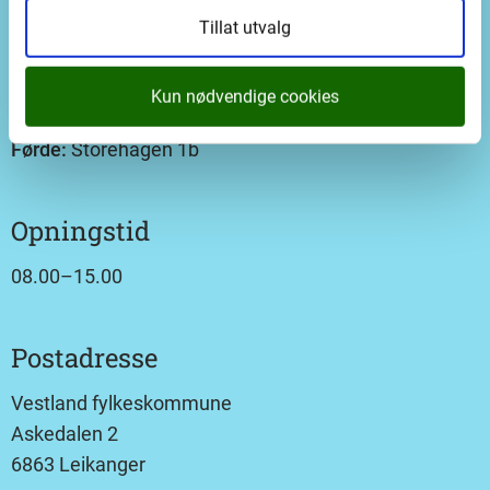
Tillat utvalg
Besøksadresser
Bergen:
Lars Hilles gate 22
Kun nødvendige cookies
Leikanger:
Askedalen 2
Førde:
Storehagen 1b
Opningstid
08.00–15.00
Postadresse
Vestland fylkeskommune
Askedalen 2
6863 Leikanger