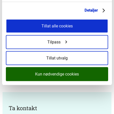
Stigning (total):
140 meter
Detaljer
Høgd over havet:
259 eter over havet
Tillat alle cookies
Fasilitetar
Tilpass
Vedomn:
ja
Toalett:
nei
Tillat utvalg
Tilgjengelegheit:
ikkje tilgjengeleg med barnevogn
eller rullestol
Kun nødvendige cookies
Ta kontakt