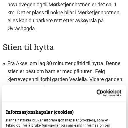
hovudvegen og til Mørketjønnbotnen er det ca. 1
km. Det er plass til nokre bilar i Mørketjønnbotnen,
elles kan du parkere rett etter avkøyrsla på
Øvråshøgda.
Stien til hytta
Frå Akse: om lag 30 minutter gåtid til hytta. Denne
stien er best om barn er med på turen. Følg
kjerrevegen til forbi garden Veslelia. Vidare går den
gjennom skog, så svaberg og ryggar.
Frå Hyllestad sentrum: om lag 1 time og 15 minutter
gåtid til hytta. Denne stien er merka med skilt.
Informasjonskapslar (cookies)
Frå Øvråshøgda/Mørketjønnbotn (sideveg): turen
Denne nettsida brukar informasjonskapslar (cookies), som er
tek om lag 50 minutter. Følg grusveg mot Markhus.
teknologi for å bruke funksjonar og samle inn informasjon om