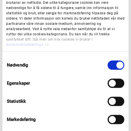
brukarar av nettsida. Dei ulike kategoriane cookies kan vere
Ta deretter til venstre etter 500 meter og følg vegen
nødvendige for å få sidene til å fungere, samle inn informasjon til
til Mørketjørna. Vidare går stien vestover.
statistikk og bruk, eller sørgje for marknadsføring tilpassa deg på
sidene. Vi deler informasjon om korleis du bruker nettstaden vår med
partnarane våre innan sosiale medium, annonsering og
analysearbeid. Ved å nytte vala nedanfor samtykkjer du til at vi
Avstandar
nyttar dei ulike cookies-kategoriane. Du kan når du vil trekke
samtykket ditt. Sjå meir om kva cookies vi brukar i
personvernerklæringa
vår.
Det er om lag 1 km. frå Akse, 4,7 km. frå Hyllestad
sentrum og ca. 2,3 km frå Øvråshøgda.
S
Nødvendig
a
m
t
Om hytta/turen
Egenskaper
y
k
k
Startpunkt:
frå Akse
Statistikk
e
v
Lengde (ein veg):
0,9 kilometer
a
Markedsføring
l
Tid (ein veg):
30 minutt
g