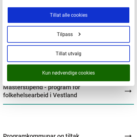
Fylkeskommunen står fagleg og økonomisk ansvarleg
overfor Helsedirektoratet. Både fylkeskommunen og
Tillat alle cookies
kommunane rapporterer årleg på mål og økonomi.
Tilpass
Mål
Tillat utvalg
Kun nødvendige cookies
Masterstipend - program for
folkehelsearbeid i Vestland
Programkommunar og tiltak