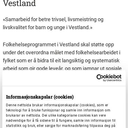
Vestland
«Samarbeid for betre trivsel, livsmeistring og
livskvalitet for barn og unge i Vestland.»
Folkehelseprogrammet i Vestland skal støtte opp
under det overordna målet med folkehelsearbeidet i
fylket som er å bidra til eit langsiktig og systematisk
arbeid som gir gode leveår, og som jamnar ut sosiale
helseforskjellar. Dette skal skje gjennom å styrke
tverrfagleg samarbeid og samskaping i kommunane
og imellom kommunen, forskings- og
Informasjonskapslar (cookies)
kompetansemiljø og andre, og medverknad frå
Denne nettsida brukar informasjonskapslar (cookies), som er
målgruppene. God forankring, økonomi og ressursar
teknologi for å bruke funksjonar og samle inn informasjon om
brukarar av nettsida. Dei ulike kategoriane cookies kan vere
er elles naudsynte føresetnader i arbeidet.
nødvendige for å få sidene til å fungere, samle inn informasjon til
statistikk og bruk, eller sørgje for marknadsføring tilpassa deg på