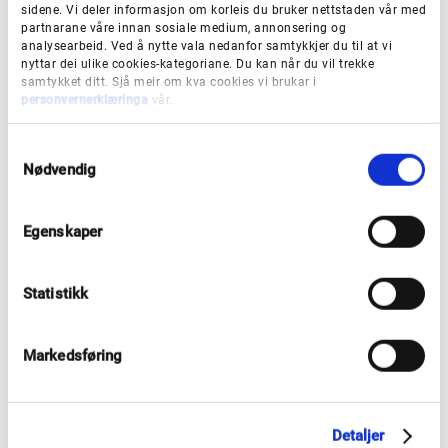
sidene. Vi deler informasjon om korleis du bruker nettstaden vår med
I Vestland er folkehelseprogrammet eit
partnarane våre innan sosiale medium, annonsering og
samarbeidsprosjekt mellom fylkeskommunen og
analysearbeid. Ved å nytte vala nedanfor samtykkjer du til at vi
nyttar dei ulike cookies-kategoriane. Du kan når du vil trekke
kommunane som tiltakseigar, forskings- og
samtykket ditt. Sjå meir om kva cookies vi brukar i
personvernerklæringa
vår.
utviklingsmiljø, frivillig sektor og
andre. Fylkeskommunen har ei regional
S
samordningsrolle gjennom å:
Nødvendig
a
m
t
Følgje opp programkommunar med rolla som
Egenskaper
y
støttespelar, nettverksbyggar og koordinator for
k
utviklingsarbeidet i fylket.
k
Statistikk
e
Følgje opp søkjarkommunar med rolla å understøtte
v
og hjelpe i søknadsutvikling og endeleg
a
Markedsføring
prosjektplan, samt etablere samarbeid med
l
g
regionale FoU-miljø.
Detaljer